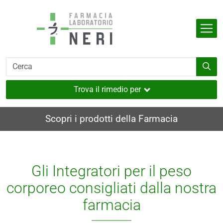
Salta al contenuto principale
Indietro
Indietro
Indietro
Indietro
Indietro
dell'organismo
e
i
i e muscoli
Trova il rimedio per
utaneo
Scopri i prodotti della Farmacia
nverno
ia
Gli Integratori per il peso
i
corporeo consigliati dalla nostra
sione
farmacia
a
e