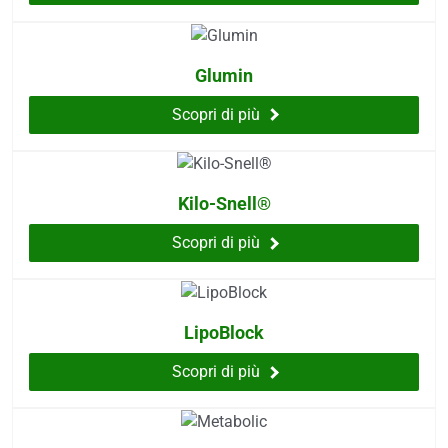
i
more
Glumin
erici
Scopri di più
psico-fisico
Kilo-Snell®
occhi
Scopri di più
dagli insetti
LipoBlock
Scopri di più