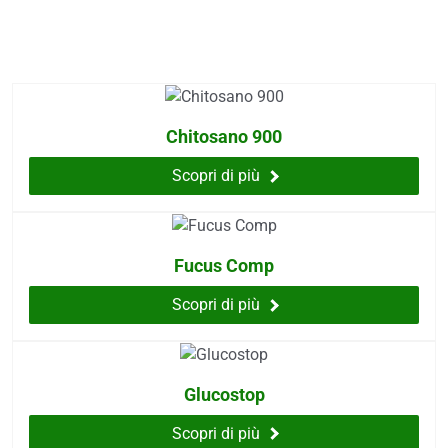
 e drenaggio
itarie
.
testino
afer
Chitosano 900
spiratorie
ock
Scopri di più
abili
Fucus Comp
i
Scopri di più
balsamo
eo
utivi
Glucostop
Scopri di più