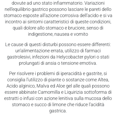
 e drenaggio
dovute ad uno stato infiammatorio. Variazioni
nell’equilibrio gastrico possono lasciare le pareti dello
itarie
stomaco esposte all’azione corrosiva dell’acido e si va
incontro ai sintomi caratteristici di queste condizioni,
testino
quali dolore allo stomaco e bruciore, senso di
afer
indigestione, nausea e vomito
spiratorie
ock
Le cause di questi disturbi possono essere differenti:
un’alimentazione errata, utilizzo di farmaci
gastrolesivi, infezioni da Helycobacter pylori o stati
abili
prolungati di ansia o tensione emotiva.
Per risolvere i problemi di iperacidità e gastrite, si
i
consiglia l’utilizzo di piante o sostanze come Altea,
balsamo
Acido alginico, Malva ed Aloe gel alle quali possono
eo
essere abbinate Camomilla e Liquirizia sottoforma di
estratti o infusi con azione lenitiva sulla mucosa dello
utivi
stomaco e succo di limone che riduce l’acidità
gastrica.