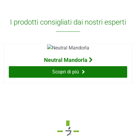
i
more
I prodotti consigliati dai nostri esperti
erici
psico-fisico
Neutral Mandorla
occhi
Scopri di più
dagli insetti