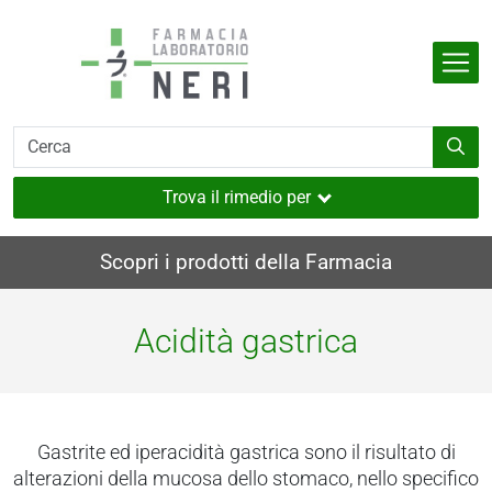
Salta al contenuto principale
Indietro
Indietro
Indietro
Indietro
Indietro
dell'organismo
e
i
i e muscoli
Trova il rimedio per
utaneo
Scopri i prodotti della Farmacia
nverno
ia
Acidità gastrica
i
sione
Gastrite ed iperacidità gastrica sono il risultato di
a
e
alterazioni della mucosa dello stomaco, nello specifico