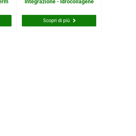
derm
Integrazione - Idrocollagene
Scopri di più