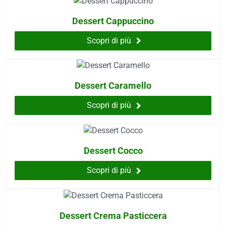
i
more
Dessert Cappuccino
Scopri di più
erici
psico-fisico
Dessert Caramello
occhi
Scopri di più
dagli insetti
Dessert Cocco
Scopri di più
Dessert Crema Pasticcera