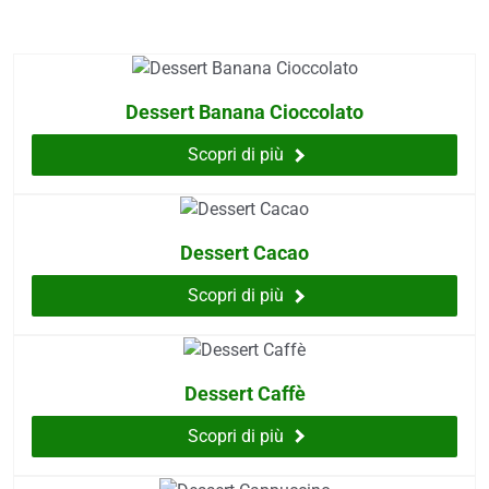
 e drenaggio
.
itarie
testino
Dessert Banana Cioccolato
afer
spiratorie
Scopri di più
ock
Dessert Cacao
abili
Scopri di più
i
balsamo
eo
Dessert Caffè
utivi
Scopri di più