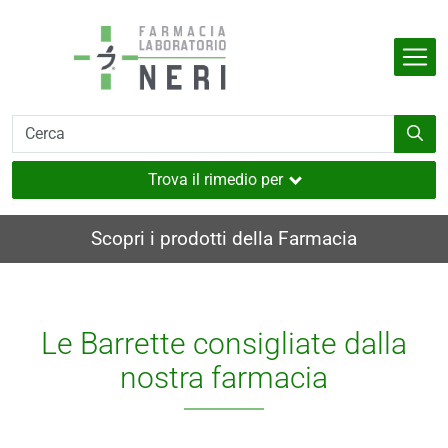
Salta al contenuto principale
Indietro
Indietro
Indietro
Indietro
Indietro
dell'organismo
e
i
i e muscoli
Trova il rimedio per
utaneo
Scopri i prodotti della Farmacia
nverno
ia
Le Barrette consigliate dalla
i
nostra farmacia
sione
a
e