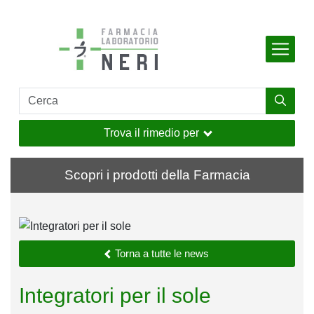
Indietro
Indietro
Indietro
Indietro
Indietro
Salta al contenuto principale
dell'organismo
e
e muscoli
Trova il rimedio per
taneo
verno
Scopri i prodotti della Farmacia
ia
i
Torna a tutte le news
sione
Integratori per il sole