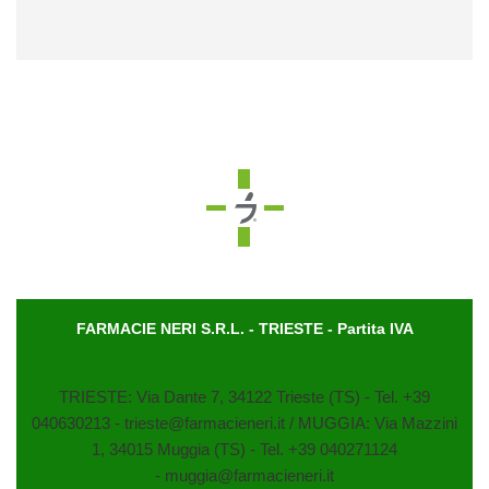
FARMACIE NERI S.R.L. - TRIESTE - Partita IVA
TRIESTE: Via Dante 7, 34122 Trieste (TS) - Tel. +39
040630213 - trieste@farmacieneri.it / MUGGIA: Via Mazzini
1, 34015 Muggia (TS) - Tel. +39 040271124
- muggia@farmacieneri.it