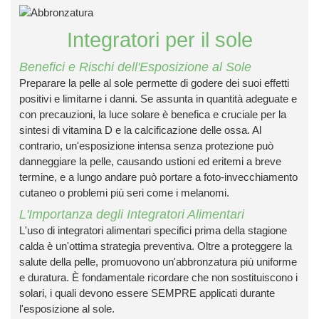
e drenaggio
Integratori per il sole
tarie
Benefici e Rischi dell'Esposizione al Sole
estino
er
Preparare la pelle al sole permette di godere dei suoi effetti
piratorie
positivi e limitarne i danni. Se assunta in quantità adeguate e
ck
con precauzioni, la luce solare è benefica e cruciale per la
sintesi di
vitamina D
e la calcificazione delle ossa. Al
contrario, un'esposizione intensa senza protezione può
danneggiare la pelle, causando ustioni ed eritemi a breve
bili
termine, e a lungo andare può portare a foto-invecchiamento
cutaneo o problemi più seri come i
melanomi
.
L'Importanza degli Integratori Alimentari
alsamo
L'uso di
integratori alimentari specifici
prima della stagione
o
calda è un'ottima strategia preventiva. Oltre a proteggere la
salute della pelle, promuovono un'abbronzatura più uniforme
utivi
e duratura. È fondamentale ricordare che non sostituiscono i
solari
, i quali devono essere SEMPRE applicati durante
l'esposizione al sole.