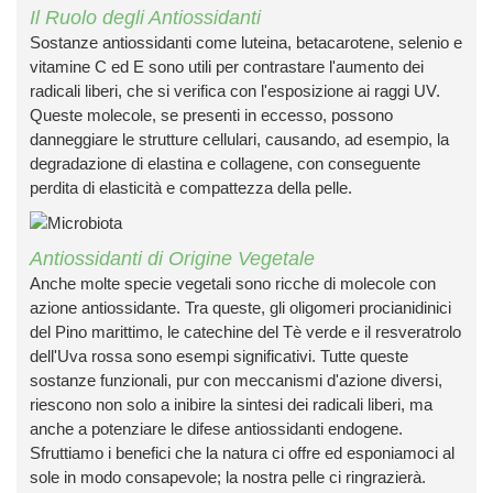
Il Ruolo degli Antiossidanti
re
Sostanze antiossidanti come
luteina
,
betacarotene
,
selenio
e
vitamine C
ed
E
sono utili per contrastare l'aumento dei
radicali liberi
, che si verifica con l'esposizione ai raggi UV.
Queste molecole, se presenti in eccesso, possono
rici
danneggiare le strutture cellulari, causando, ad esempio, la
degradazione
di
elastina
e
collagene
, con conseguente
psico-fisico
perdita di elasticità e compattezza della pelle.
occhi
Antiossidanti di Origine Vegetale
Anche molte specie vegetali sono ricche di molecole con
dagli insetti
azione antiossidante. Tra queste, gli
oligomeri procianidinici
del
Pino marittimo
, le
catechine
del
Tè verde
e il
resveratrolo
dell'
Uva rossa
sono esempi significativi. Tutte queste
sostanze funzionali, pur con meccanismi d'azione diversi,
riescono non solo a
inibire la sintesi dei radicali liberi
, ma
anche a
potenziare le difese antiossidanti endogene
.
Sfruttiamo i benefici che la natura ci offre ed esponiamoci al
sole in modo consapevole; la nostra pelle ci ringrazierà.